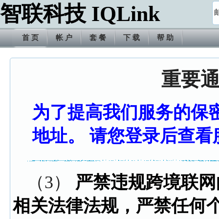
智联科技 IQLink
首 页
帐 户
套 餐
下 载
帮 助
重要
为了提高我们服务的保
地址。 请您登录后查看
（3）
严禁违规跨境联网
相关法律法规，严禁任何