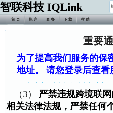
智联科技 IQLink
首 页
帐 户
套 餐
下 载
帮 助
重要
为了提高我们服务的保
地址。 请您登录后查看
（3）
严禁违规跨境联网
相关法律法规，严禁任何