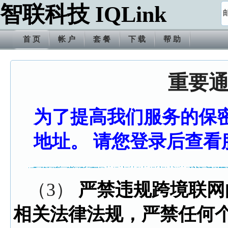
智联科技 IQLink
首 页
帐 户
套 餐
下 载
帮 助
重要
为了提高我们服务的保
地址。 请您登录后查看
（3）
严禁违规跨境联网
相关法律法规，严禁任何