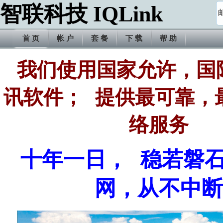
智联科技 IQLink
首 页
帐 户
套 餐
下 载
帮 助
我们使用国家允许，国
讯软件； 提供最可靠，
络服务
十年一日， 稳若磐
网，从不中断