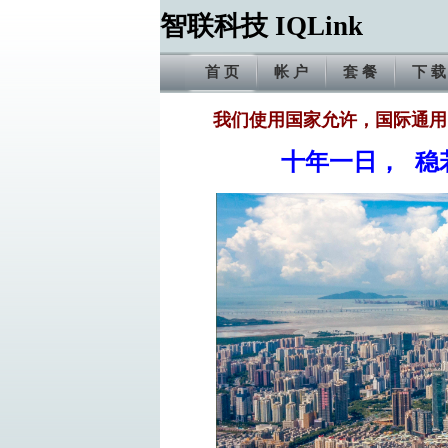
智联科技 IQLink
首 页
帐 户
套 餐
下 载
我们使用国家允许，国际通用
十年一日， 稳