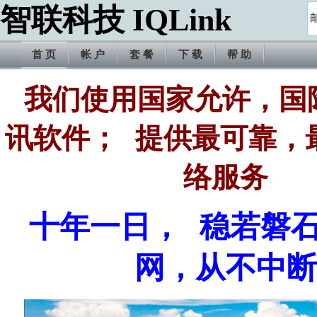
智联科技 IQLink
首 页
帐 户
套 餐
下 载
帮 助
我们使用国家允许，国
讯软件； 提供最可靠，
络服务
十年一日， 稳若磐
网，从不中断