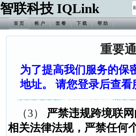
智联科技 IQLink
首 页
帐 户
套 餐
下 载
帮 助
重要
为了提高我们服务的保
地址。 请您登录后查看
（3）
严禁违规跨境联网
相关法律法规，严禁任何