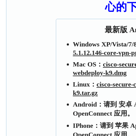
心的
最新版 An
Windows XP/Vista/7/
5.1.12.146-core-vpn-p
Mac OS：
cisco-secur
webdeploy-k9.dmg
Linux：
cisco-secure-c
k9.tar.gz
Android：请到 安卓 A
OpenConnect 应用。
IPhone：请到 苹果 Ap
OpenConnect 应用。