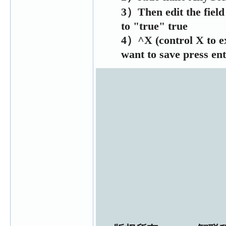
3）Then edit the fiel
to "true"
true
4）^X (control X to exi
want to save press ent