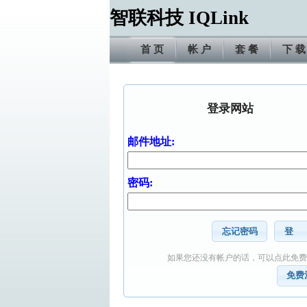
智联科技 IQLink
首 页
帐 户
套 餐
下 载
登录网站
邮件地址:
密码:
忘记密码
登
如果您还没有帐户的话，可以点此免费
免费