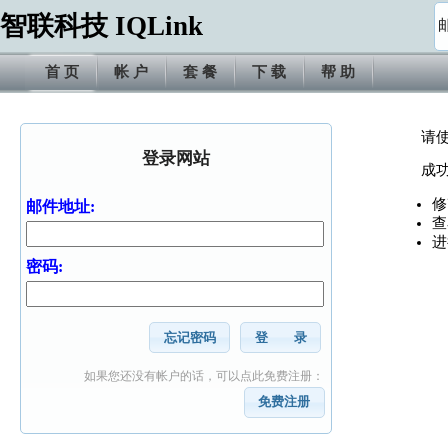
智联科技 IQLink
首 页
帐 户
套 餐
下 载
帮 助
请使
登录网站
成
修
邮件地址:
查
进
密码:
忘记密码
登 录
如果您还没有帐户的话，可以点此免费注册：
免费注册